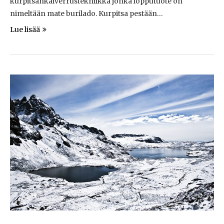
kurpitsankaiverrustekniikka jonka lopputuote on
nimeltään mate burilado. Kurpitsa pestään…
Lue lisää