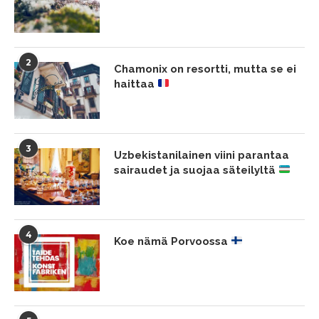
2
Chamonix on resortti, mutta se ei
haittaa
3
Uzbekistanilainen viini parantaa
sairaudet ja suojaa säteilyltä
4
Koe nämä Porvoossa