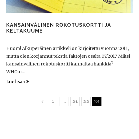
KANSAINVÄLINEN ROKOTUSKORTTI JA
KELTAKUUME
Huom! Alkuperäinen artikkeli on kirjoitettu vuonna 2011,
mutta olen korjannut tekstiä faktojen osalta 07/2017. Miksi
kansainvälinen rokotuskortti kannattaa hankkia?
WHO:n…
Lue lisää
…
23
1
21
22