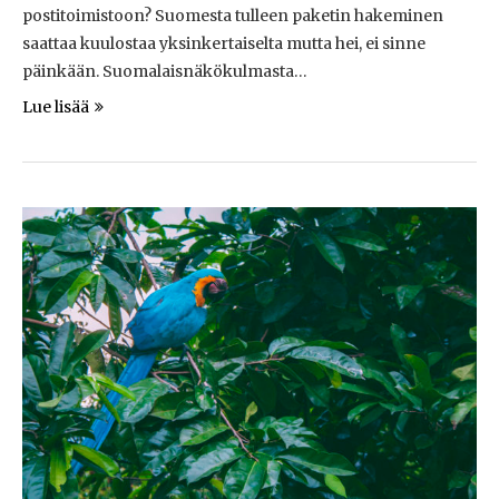
postitoimistoon? Suomesta tulleen paketin hakeminen
saattaa kuulostaa yksinkertaiselta mutta hei, ei sinne
päinkään. Suomalaisnäkökulmasta…
Lue lisää