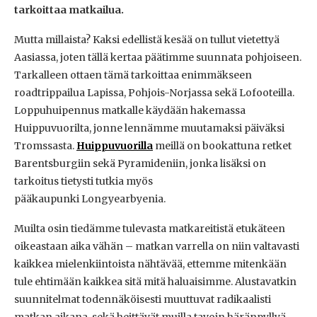
tarkoittaa matkailua.
Mutta millaista? Kaksi edellistä kesää on tullut vietettyä
Aasiassa, joten tällä kertaa päätimme suunnata pohjoiseen.
Tarkalleen ottaen tämä tarkoittaa enimmäkseen
roadtrippailua Lapissa, Pohjois-Norjassa sekä Lofooteilla.
Loppuhuipennus matkalle käydään hakemassa
Huippuvuorilta, jonne lennämme muutamaksi päiväksi
Tromssasta.
Huippuvuorilla
meillä on bookattuna retket
Barentsburgiin sekä Pyramideniin, jonka lisäksi on
tarkoitus tietysti tutkia myös
pääkaupunki Longyearbyenia.
Muilta osin tiedämme tulevasta matkareitistä etukäteen
oikeastaan aika vähän – matkan varrella on niin valtavasti
kaikkea mielenkiintoista nähtävää, ettemme mitenkään
tule ehtimään kaikkea sitä mitä haluaisimme. Alustavatkin
suunnitelmat todennäköisesti muuttuvat radikaalisti