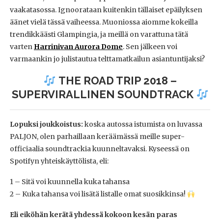
vaakatasossa. Ignoorataan kuitenkin tällaiset epäilyksen
äänet vielä tässä vaiheessa. Muoniossa aiomme kokeilla
trendikkäästi Glampingia, ja meillä on varattuna tätä
varten
Harrinivan Aurora Dome
. Sen jälkeen voi
varmaankin jo julistautua telttamatkailun asiantuntijaksi?
THE ROAD TRIP 2018 –
SUPERVIRALLINEN SOUNDTRACK
Lopuksi joukkoistus:
koska autossa istumista on luvassa
PALJON, olen parhaillaan keräämässä meille super-
officiaalia soundtrackia kuunneltavaksi. Kyseessä on
Spotifyn yhteiskäyttölista, eli:
1 – Sitä voi kuunnella kuka tahansa
2 – Kuka tahansa voi lisätä listalle omat suosikkinsa!
Eli eiköhän kerätä yhdessä kokoon kesän paras