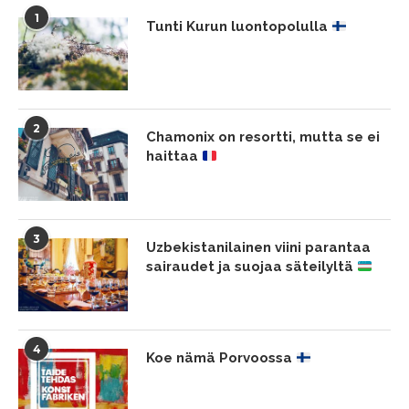
1
Tunti Kurun luontopolulla
2
Chamonix on resortti, mutta se ei
haittaa
3
Uzbekistanilainen viini parantaa
sairaudet ja suojaa säteilyltä
4
Koe nämä Porvoossa