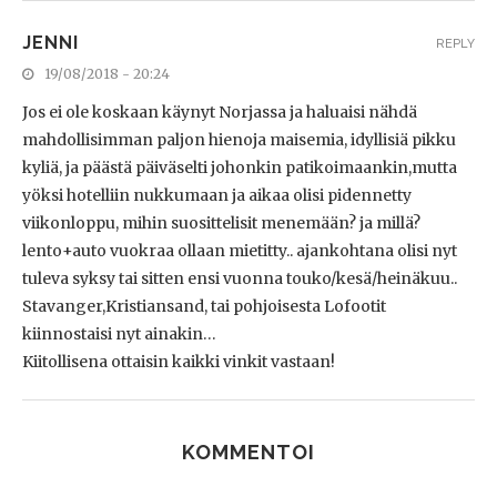
JENNI
REPLY
19/08/2018 - 20:24
Jos ei ole koskaan käynyt Norjassa ja haluaisi nähdä
mahdollisimman paljon hienoja maisemia, idyllisiä pikku
kyliä, ja päästä päiväselti johonkin patikoimaankin,mutta
yöksi hotelliin nukkumaan ja aikaa olisi pidennetty
viikonloppu, mihin suosittelisit menemään? ja millä?
lento+auto vuokraa ollaan mietitty.. ajankohtana olisi nyt
tuleva syksy tai sitten ensi vuonna touko/kesä/heinäkuu..
Stavanger,Kristiansand, tai pohjoisesta Lofootit
kiinnostaisi nyt ainakin…
Kiitollisena ottaisin kaikki vinkit vastaan!
KOMMENTOI