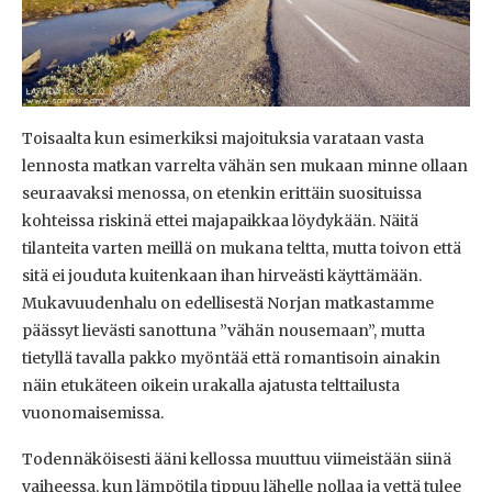
Toisaalta kun esimerkiksi majoituksia varataan vasta
lennosta matkan varrelta vähän sen mukaan minne ollaan
seuraavaksi menossa, on etenkin erittäin suosituissa
kohteissa riskinä ettei majapaikkaa löydykään. Näitä
tilanteita varten meillä on mukana teltta, mutta toivon että
sitä ei jouduta kuitenkaan ihan hirveästi käyttämään.
Mukavuudenhalu on edellisestä Norjan matkastamme
päässyt lievästi sanottuna ”vähän nousemaan”, mutta
tietyllä tavalla pakko myöntää että romantisoin ainakin
näin etukäteen oikein urakalla ajatusta telttailusta
vuonomaisemissa.
Todennäköisesti ääni kellossa muuttuu viimeistään siinä
vaiheessa, kun lämpötila tippuu lähelle nollaa ja vettä tulee