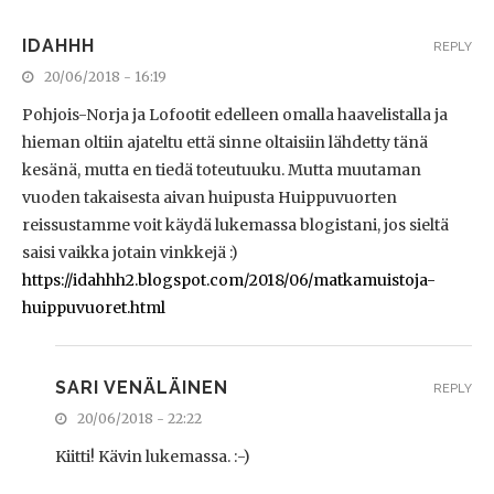
IDAHHH
REPLY
20/06/2018 - 16:19
Pohjois-Norja ja Lofootit edelleen omalla haavelistalla ja
hieman oltiin ajateltu että sinne oltaisiin lähdetty tänä
kesänä, mutta en tiedä toteutuuku. Mutta muutaman
vuoden takaisesta aivan huipusta Huippuvuorten
reissustamme voit käydä lukemassa blogistani, jos sieltä
saisi vaikka jotain vinkkejä :)
https://idahhh2.blogspot.com/2018/06/matkamuistoja-
huippuvuoret.html
SARI VENÄLÄINEN
REPLY
20/06/2018 - 22:22
Kiitti! Kävin lukemassa. :-)