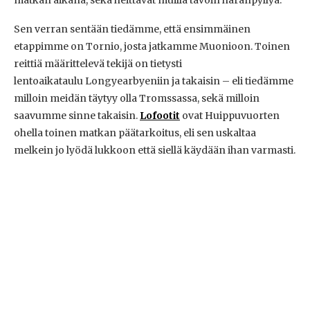
matkan aikana, sekä heittävät muilla tavoin häränpyllyä.
Sen verran sentään tiedämme, että ensimmäinen
etappimme on Tornio, josta jatkamme Muonioon. Toinen
reittiä määrittelevä tekijä on tietysti
lentoaikataulu Longyearbyeniin ja takaisin – eli tiedämme
milloin meidän täytyy olla Tromssassa, sekä milloin
saavumme sinne takaisin.
Lofootit
ovat Huippuvuorten
ohella toinen matkan päätarkoitus, eli sen uskaltaa
melkein jo lyödä lukkoon että siellä käydään ihan varmasti.