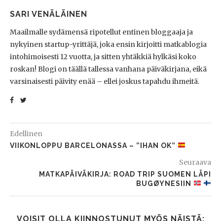
SARI VENÄLÄINEN
Maailmalle sydämensä ripotellut entinen bloggaaja ja
nykyinen startup-yrittäjä, joka ensin kirjoitti matkablogia
intohimoisesti 12 vuotta, ja sitten yhtäkkiä hylkäsi koko
roskan! Blogi on täällä tallessa vanhana päiväkirjana, eikä
varsinaisesti päivity enää – ellei joskus tapahdu ihmeitä.
Edellinen
VIIKONLOPPU BARCELONASSA – ”IHAN OK”
Seuraava
MATKAPÄIVÄKIRJA: ROAD TRIP SUOMEN LÄPI
BUGØYNESIIN
VOISIT OLLA KIINNOSTUNUT MYÖS NÄISTÄ: