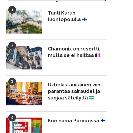
1
Tunti Kurun
luontopolulla
2
Chamonix on resortti,
mutta se ei haittaa
3
Uzbekistanilainen viini
parantaa sairaudet ja
suojaa säteilyltä
4
Koe nämä Porvoossa