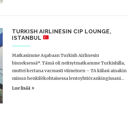
TURKISH AIRLINESIN CIP LOUNGE,
ISTANBUL
Matkasimme Aqabaan Turkish Airlinesin
bisneksessä*. Tämä oli neitsytmatkamme Turkishilla,
muttei kertana varmasti viimeinen – TA kiilasi ainakin
minun henkilökohtaisessa lentoyhtiörankingissani…
Lue lisää