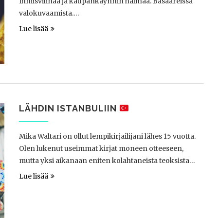
Ihmisvilinää ja kaupankäynnin hälinää. Basaareissa
valokuvaamista.…
Lue lisää
LÄHDIN ISTANBULIIN
Mika Waltari on ollut lempikirjailijani lähes 15 vuotta.
Olen lukenut useimmat kirjat moneen otteeseen,
mutta yksi aikanaan eniten kolahtaneista teoksista…
Lue lisää