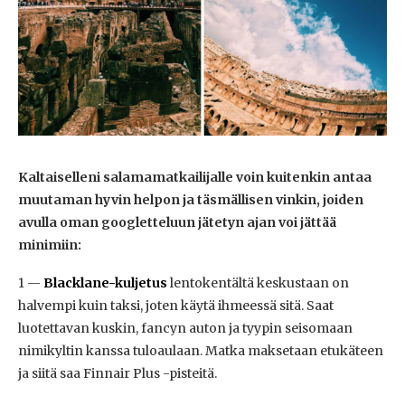
Kaltaiselleni salamamatkailijalle voin kuitenkin antaa
muutaman hyvin helpon ja täsmällisen vinkin, joiden
avulla oman googletteluun jätetyn ajan voi jättää
minimiin:
1 —
Blacklane-kuljetus
lentokentältä keskustaan on
halvempi kuin taksi, joten käytä ihmeessä sitä. Saat
luotettavan kuskin, fancyn auton ja tyypin seisomaan
nimikyltin kanssa tuloaulaan. Matka maksetaan etukäteen
ja siitä saa Finnair Plus -pisteitä.