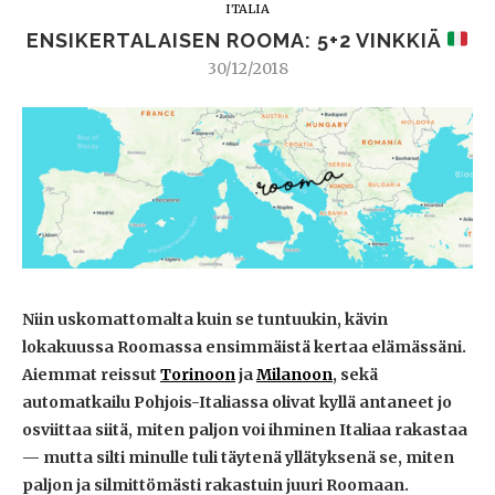
ITALIA
ENSIKERTALAISEN ROOMA: 5+2 VINKKIÄ
30/12/2018
Niin uskomattomalta kuin se tuntuukin, kävin
lokakuussa Roomassa ensimmäistä kertaa elämässäni.
Aiemmat reissut
Torinoon
ja
Milanoon
, sekä
automatkailu Pohjois-Italiassa olivat kyllä antaneet jo
osviittaa siitä, miten paljon voi ihminen Italiaa rakastaa
— mutta silti minulle tuli täytenä yllätyksenä se, miten
paljon ja silmittömästi rakastuin juuri Roomaan.