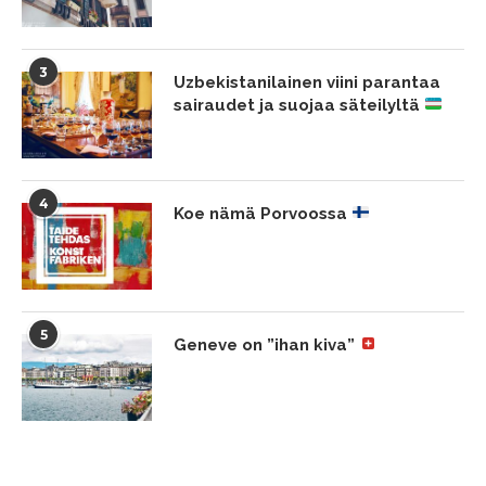
3
Uzbekistanilainen viini parantaa
sairaudet ja suojaa säteilyltä
4
Koe nämä Porvoossa
5
Geneve on ”ihan kiva”