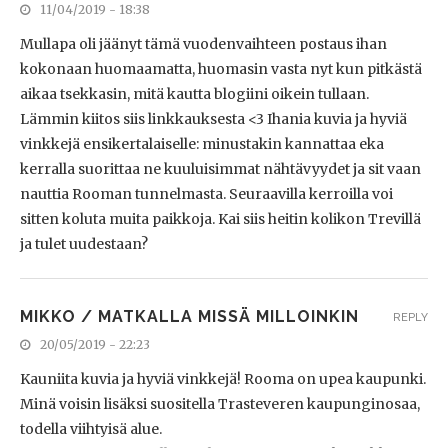
11/04/2019 - 18:38
Mullapa oli jäänyt tämä vuodenvaihteen postaus ihan
kokonaan huomaamatta, huomasin vasta nyt kun pitkästä
aikaa tsekkasin, mitä kautta blogiini oikein tullaan.
Lämmin kiitos siis linkkauksesta <3 Ihania kuvia ja hyviä
vinkkejä ensikertalaiselle: minustakin kannattaa eka
kerralla suorittaa ne kuuluisimmat nähtävyydet ja sit vaan
nauttia Rooman tunnelmasta. Seuraavilla kerroilla voi
sitten koluta muita paikkoja. Kai siis heitin kolikon Trevillä
ja tulet uudestaan?
MIKKO / MATKALLA MISSÄ MILLOINKIN
REPLY
20/05/2019 - 22:23
Kauniita kuvia ja hyviä vinkkejä! Rooma on upea kaupunki.
Minä voisin lisäksi suositella Trasteveren kaupunginosaa,
todella viihtyisä alue.