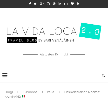
Ajatusten Kymijoki
Blogi
Eurooppa
Italia
Ensikertalaisen Rooma:
5+2 vinkkiä