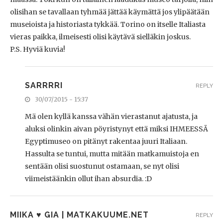
olisihan se tavallaan tyhmää jättää käymättä jos ylipäätään
museioista ja historiasta tykkää. Torino on itselle Italiasta
vieras paikka, ilmeisesti olisi käytävä sielläkin joskus.
P.S. Hyviä kuvia!
SARRRRI
REPLY
30/07/2015 - 15:37
Mä olen kyllä kanssa vähän vierastanut ajatusta, ja
aluksi olinkin aivan pöyristynyt että miksi IHMEESSÄ
Egyptimuseo on pitänyt rakentaa juuri Italiaan.
Hassulta se tuntui, mutta mitään matkamuistoja en
sentään olisi suostunut ostamaan, se nyt olisi
viimeistäänkin ollut ihan absurdia. :D
MIIKA ♥ GIA | MATKAKUUME.NET
REPLY