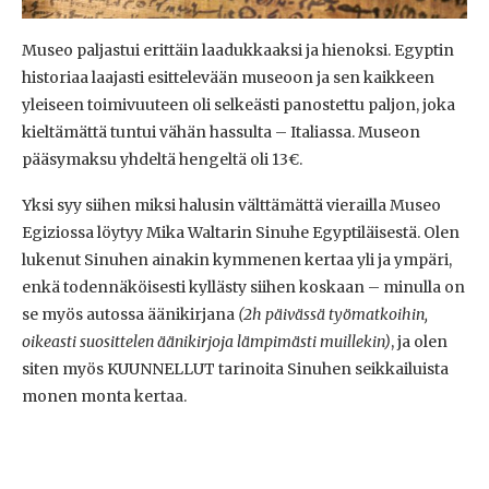
Museo paljastui erittäin laadukkaaksi ja hienoksi. Egyptin
historiaa laajasti esittelevään museoon ja sen kaikkeen
yleiseen toimivuuteen oli selkeästi panostettu paljon, joka
kieltämättä tuntui vähän hassulta – Italiassa. Museon
pääsymaksu yhdeltä hengeltä oli 13€.
Yksi syy siihen miksi halusin välttämättä vierailla Museo
Egiziossa löytyy Mika Waltarin Sinuhe Egyptiläisestä. Olen
lukenut Sinuhen ainakin kymmenen kertaa yli ja ympäri,
enkä todennäköisesti kyllästy siihen koskaan – minulla on
se myös autossa äänikirjana
(2h päivässä työmatkoihin,
oikeasti suosittelen äänikirjoja lämpimästi muillekin)
, ja olen
siten myös KUUNNELLUT tarinoita Sinuhen seikkailuista
monen monta kertaa.