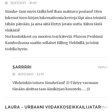
31/07/2015 - 10:03
Sinuhe-fani myös täällä hei! Ihan mahtava postaus! Olen
lukenut tuon kirjan lukemattomia kertoja läpi aina teinistä
tähän päivään, ja aina siitä löytyy jotain uutta. Kiitos tästä
vinkistä!
Noi kuulokkeet on muuten tosi käteviä. Phnom Penhissä
Kambodzassa saatiin sellaiset Killing Fieldsillä, ja toimi
todella hyvin.
SARRRRI
REPLY
31/07/2015 - 12:57
Vihdoinkin toinen Sinuhefani! :D Täytyy varmaan
tänään aloittaa taas äänikirjan kuuntelu….. ;D
LAURA - URBAANI VIIDAKKOSEIKKAILIJATAR
REPLY