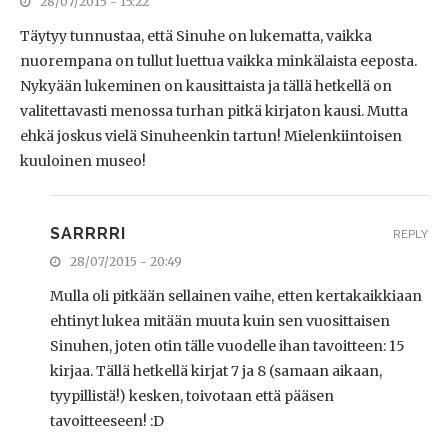
28/07/2015 - 15:22
Täytyy tunnustaa, että Sinuhe on lukematta, vaikka
nuorempana on tullut luettua vaikka minkälaista eeposta.
Nykyään lukeminen on kausittaista ja tällä hetkellä on
valitettavasti menossa turhan pitkä kirjaton kausi. Mutta
ehkä joskus vielä Sinuheenkin tartun! Mielenkiintoisen
kuuloinen museo!
SARRRRI
REPLY
28/07/2015 - 20:49
Mulla oli pitkään sellainen vaihe, etten kertakaikkiaan
ehtinyt lukea mitään muuta kuin sen vuosittaisen
Sinuhen, joten otin tälle vuodelle ihan tavoitteen: 15
kirjaa. Tällä hetkellä kirjat 7 ja 8 (samaan aikaan,
tyypillistä!) kesken, toivotaan että pääsen
tavoitteeseen! :D