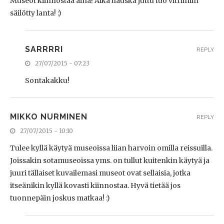
Museot kiinnostaa aina! Aika hauska juttu tuo vitriiniin
säilötty lanta! :)
SARRRRI
REPLY
27/07/2015 - 07:23
Sontakakku!
MIKKO NURMINEN
REPLY
27/07/2015 - 10:10
Tulee kyllä käytyä museoissa liian harvoin omilla reissuilla.
Joissakin sotamuseoissa yms. on tullut kuitenkin käytyä ja
juuri tällaiset kuvailemasi museot ovat sellaisia, jotka
itseänikin kyllä kovasti kiinnostaa. Hyvä tietää jos
tuonnepäin joskus matkaa! :)