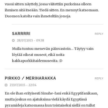
vuosi sitten näyttely, jossa väitettiin purkeissa olleen
ihmisen sitä itseään. Tiedä sitten. En mennyt katsomaan.
Duomon katolta vain ihmeteltiin jonoja.
SARRRRI
REPLY
28/07/2015 - 09:38
Mulla tuntuu menevän päinvastoin… Täytyy vain
löytää oikeat museot, eikä noita
kakkapurkkitaidemuseoita. :D
PIRKKO / MERIHARAKKA
REPLY
27/07/2015 - 22:04
En ole ihan erityisesti Sinuhe-fani enkä Egyptifanikaan,
mutta joskus on ajatuksissa vielä käydä Egyptissä
pyramideja katsomassa kun toistaiseksi siellä on tullut