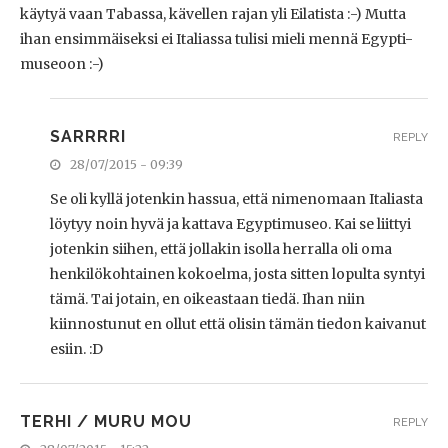
käytyä vaan Tabassa, kävellen rajan yli Eilatista :-) Mutta
ihan ensimmäiseksi ei Italiassa tulisi mieli mennä Egypti-
museoon :-)
SARRRRI
REPLY
28/07/2015 - 09:39
Se oli kyllä jotenkin hassua, että nimenomaan Italiasta
löytyy noin hyvä ja kattava Egyptimuseo. Kai se liittyi
jotenkin siihen, että jollakin isolla herralla oli oma
henkilökohtainen kokoelma, josta sitten lopulta syntyi
tämä. Tai jotain, en oikeastaan tiedä. Ihan niin
kiinnostunut en ollut että olisin tämän tiedon kaivanut
esiin. :D
TERHI / MURU MOU
REPLY