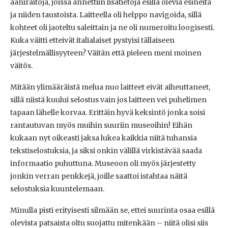
ääniraitoja, joissa annettiin lisätietoja esillä olevia esineitä
ja niiden taustoista. Laitteella oli helppo navigoida, sillä
kohteet oli jaoteltu saleittain ja ne oli numeroitu loogisesti.
Kuka väitti etteivät italialaiset pystyisi tällaiseen
järjestelmällisyyteen? Väitän että pieleen meni moinen
väitös.
Mitään ylimääräistä melua nuo laitteet eivät aiheuttaneet,
sillä niistä kuului selostus vain jos laitteen vei puhelimen
tapaan lähelle korvaa. Erittäin hyvä keksintö jonka soisi
rantautuvan myös muihin suuriin museoihin! Eihän
kukaan nyt oikeasti jaksa lukea kaikkia niitä tuhansia
tekstiselostuksia, ja siksi onkin välillä virkistävää saada
informaatio puhuttuna. Museoon oli myös järjestetty
jonkin verran penkkejä, joille saattoi istahtaa näitä
selostuksia kuuntelemaan.
Minulla pisti erityisesti silmään se, ettei suurinta osaa esillä
olevista patsaista oltu suojattu mitenkään – niitä olisi siis