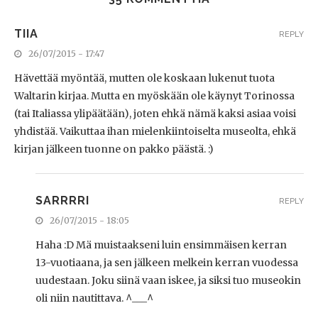
TIIA
REPLY
26/07/2015 - 17:47
Hävettää myöntää, mutten ole koskaan lukenut tuota
Waltarin kirjaa. Mutta en myöskään ole käynyt Torinossa
(tai Italiassa ylipäätään), joten ehkä nämä kaksi asiaa voisi
yhdistää. Vaikuttaa ihan mielenkiintoiselta museolta, ehkä
kirjan jälkeen tuonne on pakko päästä. :)
SARRRRI
REPLY
26/07/2015 - 18:05
Haha :D Mä muistaakseni luin ensimmäisen kerran
13-vuotiaana, ja sen jälkeen melkein kerran vuodessa
uudestaan. Joku siinä vaan iskee, ja siksi tuo museokin
oli niin nautittava. ^___^