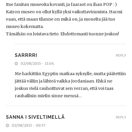
Itse fanitan museoita kovasti, ja faaraot on ihan POP : )
Kairon museo on ollut kyllä yksi vaikuttavimmista. Harmi
vaan, että maan tilanne on mikä on, ja monelta jää tuo
museo kokematta.
Tämähän on loistava tieto. Ehdottomasti tuonne joskus!
SARRRRI
REPLY
02/08/2015 - 11:04
Me harkittiin Egyptin matkaa syksylle, mutta päätettiin
jättää väliin ja lähteä vaikka Jordaniaan. Ehkä ne
joskus vielä rauhoittuvat sen verran, että voi taas
rauhallisin mielin sinne mennä…
SANNA I SIVELTIMELLÄ
REPLY
02/08/2015 - 00:37