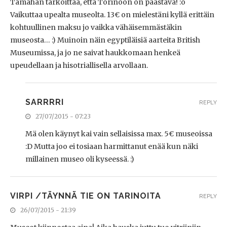
Tämähän tarkoittaa, että Torinoon on päästävä! :o
Vaikuttaa upealta museolta. 13€ on mielestäni kyllä erittäin
kohtuullinen maksu jo vaikka vähäisemmästäkin
museosta… :) Muinoin näin egyptiläisiä aarteita British
Museumissa, ja jo ne saivat haukkomaan henkeä
upeudellaan ja hisotriallisella arvollaan.
SARRRRI
REPLY
27/07/2015 - 07:23
Mä olen käynyt kai vain sellaisissa max. 5€ museoissa
:D Mutta joo ei tosiaan harmittanut enää kun näki
millainen museo oli kyseessä. :)
VIRPI /TÄYNNÄ TIE ON TARINOITA
REPLY
26/07/2015 - 21:39