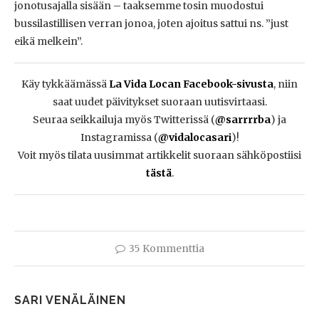
jonotusajalla sisään – taaksemme tosin muodostui
bussilastillisen verran jonoa, joten ajoitus sattui ns. ”just
eikä melkein”.
Käy tykkäämässä
La Vida Locan Facebook-sivusta
, niin
saat uudet päivitykset suoraan uutisvirtaasi.
Seuraa seikkailuja myös Twitterissä (
@sarrrrba
) ja
Instagramissa (
@vidalocasari
)!
Voit myös tilata uusimmat artikkelit suoraan sähköpostiisi
tästä
.
35 Kommenttia
SARI VENÄLÄINEN