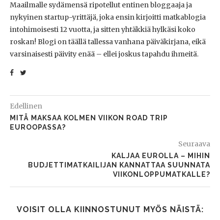
Maailmalle sydämensä ripotellut entinen bloggaaja ja
nykyinen startup-yrittäjä, joka ensin kirjoitti matkablogia
intohimoisesti 12 vuotta, ja sitten yhtäkkiä hylkäsi koko
roskan! Blogi on täällä tallessa vanhana päiväkirjana, eikä
varsinaisesti päivity enää – ellei joskus tapahdu ihmeitä.
Edellinen
MITÄ MAKSAA KOLMEN VIIKON ROAD TRIP
EUROOPASSA?
Seuraava
KALJAA EUROLLA – MIHIN
BUDJETTIMATKAILIJAN KANNATTAA SUUNNATA
VIIKONLOPPUMATKALLE?
VOISIT OLLA KIINNOSTUNUT MYÖS NÄISTÄ: