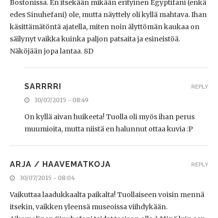
Bostonissa. En itsekään mikään erityinen Egyptifani (enkä
edes Sinuhefani) ole, mutta näyttely oli kyllä mahtava. Ihan
käsittämätöntä ajatella, miten noin älyttömän kaukaa on
säilynyt vaikka kuinka paljon patsaita ja esineistöä.
Näköjään jopa lantaa. 8D
SARRRRI
REPLY
30/07/2015 - 08:49
On kyllä aivan huikeeta! Tuolla oli myös ihan perus
muumioita, mutta niistä en halunnut ottaa kuvia :P
ARJA / HAAVEMATKOJA
REPLY
30/07/2015 - 08:04
Vaikuttaa laadukkaalta paikalta! Tuollaiseen voisin mennä
itsekin, vaikken yleensä museoissa viihdykään.