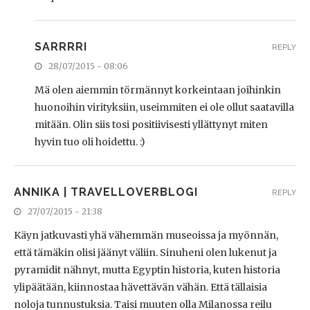
SARRRRI
REPLY
28/07/2015 - 08:06
Mä olen aiemmin törmännyt korkeintaan joihinkin
huonoihin virityksiin, useimmiten ei ole ollut saatavilla
mitään. Olin siis tosi positiivisesti yllättynyt miten
hyvin tuo oli hoidettu. :)
ANNIKA | TRAVELLOVERBLOGI
REPLY
27/07/2015 - 21:38
Käyn jatkuvasti yhä vähemmän museoissa ja myönnän,
että tämäkin olisi jäänyt väliin. Sinuheni olen lukenut ja
pyramidit nähnyt, mutta Egyptin historia, kuten historia
ylipäätään, kiinnostaa hävettävän vähän. Että tällaisia
noloja tunnustuksia. Taisi muuten olla Milanossa reilu