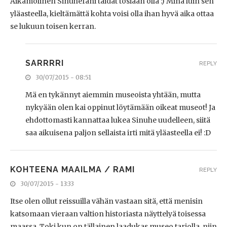
Aikamolinen Sinuhefani taidat tosiaan olla :) Minä luin sen
yläasteella, kieltämättä kohta voisi olla ihan hyvä aika ottaa
se lukuun toisen kerran.
SARRRRI
REPLY
30/07/2015 - 08:51
Mä en tykännyt aiemmin museoista yhtään, mutta
nykyään olen kai oppinut löytämään oikeat museot! Ja
ehdottomasti kannattaa lukea Sinuhe uudelleen, siitä
saa aikuisena paljon sellaista irti mitä yläasteella ei! :D
KOHTEENA MAAILMA / RAMI
REPLY
30/07/2015 - 13:33
Itse olen ollut reissuilla vähän vastaan sitä, että menisin
katsomaan vieraan valtion historiasta näyttelyä toisessa
maassa. Toki kun on tällainen laadukas museo tarjolla, niin