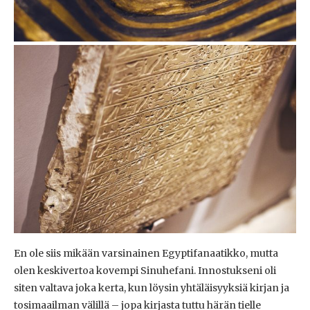
En ole siis mikään varsinainen Egyptifanaatikko, mutta
olen keskivertoa kovempi Sinuhefani. Innostukseni oli
siten valtava joka kerta, kun löysin yhtäläisyyksiä kirjan ja
tosimaailman välillä – jopa kirjasta tuttu härän tielle