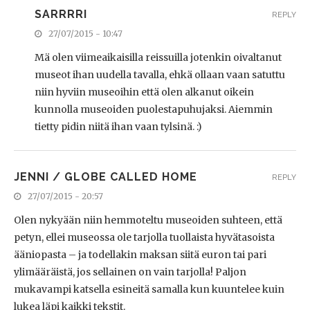
SARRRRI
REPLY
27/07/2015 - 10:47
Mä olen viimeaikaisilla reissuilla jotenkin oivaltanut
museot ihan uudella tavalla, ehkä ollaan vaan satuttu
niin hyviin museoihin että olen alkanut oikein
kunnolla museoiden puolestapuhujaksi. Aiemmin
tietty pidin niitä ihan vaan tylsinä. :)
JENNI / GLOBE CALLED HOME
REPLY
27/07/2015 - 20:57
Olen nykyään niin hemmoteltu museoiden suhteen, että
petyn, ellei museossa ole tarjolla tuollaista hyvätasoista
ääniopasta – ja todellakin maksan siitä euron tai pari
ylimääräistä, jos sellainen on vain tarjolla! Paljon
mukavampi katsella esineitä samalla kun kuuntelee kuin
lukea läpi kaikki tekstit.