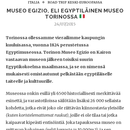
ITALIA
ROAD TRIP KESKI-EUROOPASSA
MUSEO EGIZIO, ELI EGYPTILÄINEN MUSEO
TORINOSSA
24/07/2015
Torinossa ollessamme vierailimme kaupungin
kuuluisassa, vuonna 1824 perustetussa
Egyptimuseossa. Torinon Museo Egizio on Kairon
vastaavan museon jälkeen toisiksi suurin
Egyptikokoelma maailmassa, ja se on nimensä
mukaisesti omistautunut pelkästään egyptiläiselle
taiteelle ja kulttuurille.
Museossa onkin esillä yli 6500 historiallisesti merkittävää
esinettä, ja varastotiloissa säilötään lisäksi 26 000 sellaista
kohdetta, jotka eivät joko ole riittävän kiinnostavia yleisölle
(kuten koristelemattomat ruukut)
, joille ei ole tilaa tai jotka
kaipaavat kipeästi entisöintiä. Joka tapauksessa museo on
mittavan kokoinen
(neljä kerrosta ja 10 000m2)
, ja sen