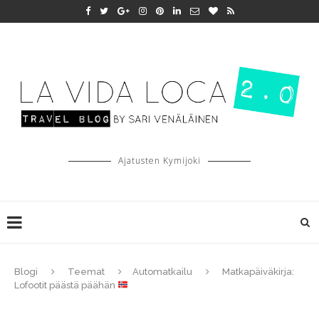
Ajatusten Kymijoki
Blogi
Teemat
Automatkailu
Matkapäiväkirja:
Lofootit päästä päähän