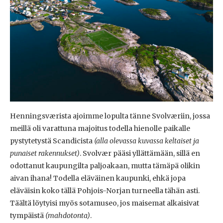
Henningsværista ajoimme lopulta tänne Svolværiin, jossa
meillä oli varattuna majoitus todella hienolle paikalle
pystytetystä Scandicista
(alla olevassa kuvassa keltaiset ja
punaiset rakennukset)
. Svolvær pääsi yllättämään, sillä en
odottanut kaupungilta paljoakaan, mutta tämäpä olikin
aivan ihana! Todella eläväinen kaupunki, ehkä jopa
eläväisin koko tällä Pohjois-Norjan turneella tähän asti.
Täältä löytyisi myös sotamuseo, jos maisemat alkaisivat
tympäistä
(mahdotonta)
.