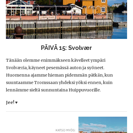
PÄIVÄ 15: Svolvær
Tänään olemme enimmäkseen kävelleet ympäri
Svolværia, käyneet pesemässä auton ja syöneet.
Huomenna ajamme hieman pidemmän pätkän, kun
suuntaamme Tromssaan yhdeksi yöksi ennen, kuin
lennämme sieltä sunnuntaina Huippuvuorille.
Jee! ♥