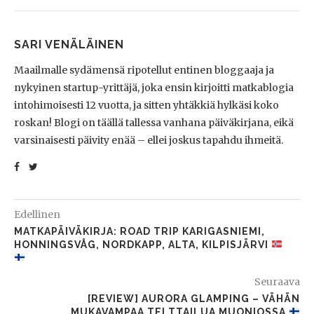
SARI VENÄLÄINEN
Maailmalle sydämensä ripotellut entinen bloggaaja ja
nykyinen startup-yrittäjä, joka ensin kirjoitti matkablogia
intohimoisesti 12 vuotta, ja sitten yhtäkkiä hylkäsi koko
roskan! Blogi on täällä tallessa vanhana päiväkirjana, eikä
varsinaisesti päivity enää – ellei joskus tapahdu ihmeitä.
Edellinen
MATKAPÄIVÄKIRJA: ROAD TRIP KARIGASNIEMI,
HONNINGSVÅG, NORDKAPP, ALTA, KILPISJÄRVI
Seuraava
[REVIEW] AURORA GLAMPING – VÄHÄN
MUKAVAMPAA TELTTAILUA MUONIOSSA