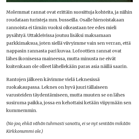
Molemmat rannat ovat erittäin suosittuja kohteita, ja niihin
roudataan turisteja mm. busseilla. Osalle hienoistakaan
rannoista ei tämän vuoksi oikeastaan tee edes mieli
pysähtyä. Uttakleivissa joutuu lisäksi maksamaan
parkkimaksua, joten siellä viivyimme vain sen verran, että
nappasin rannasta pari kuvaa. Lofoottien rannat ovat
lähes ikonisessa maineessa, mutta minusta ne eivät
kuitenkaan ole olleet lähellekään paras asia näillä saarin.
Rantojen jälkeen kävimme vielä Leknesissä
ruokakaupassa. Leknes on hyvä juuri tällaiseen
varusteiden täydentämiseen, mutta muuten se on lähes
susiruma paikka, jossa en kehottaisi ketään viipymään sen
kummemmin.
(No joo, ehkä vähän tuhmasti sanottu, ei se nyt sentään mikään
Kirkkonummi ole.)