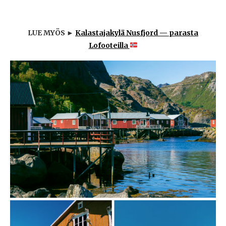
LUE MYÖS ►
Kalastajakylä Nusfjord — parasta
Lofooteilla