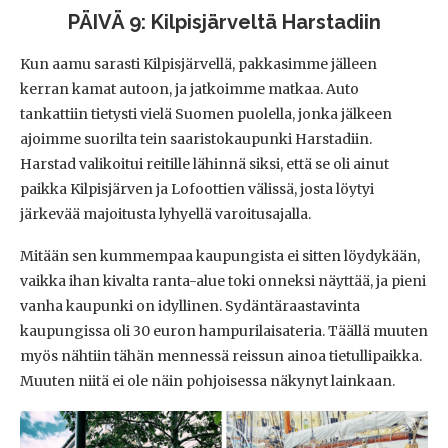
PÄIVÄ 9: Kilpisjärveltä Harstadiin
Kun aamu sarasti Kilpisjärvellä, pakkasimme jälleen
kerran kamat autoon, ja jatkoimme matkaa. Auto
tankattiin tietysti vielä Suomen puolella, jonka jälkeen
ajoimme suorilta tein saaristokaupunki Harstadiin.
Harstad valikoitui reitille lähinnä siksi, että se oli ainut
paikka Kilpisjärven ja Lofoottien välissä, josta löytyi
järkevää majoitusta lyhyellä varoitusajalla.
Mitään sen kummempaa kaupungista ei sitten löydykään,
vaikka ihan kivalta ranta-alue toki onneksi näyttää, ja pieni
vanha kaupunki on idyllinen. Sydäntäraastavinta
kaupungissa oli 30 euron hampurilaisateria. Täällä muuten
myös nähtiin tähän mennessä reissun ainoa tietullipaikka.
Muuten niitä ei ole näin pohjoisessa näkynyt lainkaan.