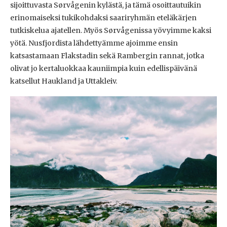
sijoittuvasta Sørvågenin kylästä, ja tämä osoittautuikin
erinomaiseksi tukikohdaksi saariryhmän eteläkärjen
tutkiskelua ajatellen. Myös Sørvågenissa yövyimme kaksi
yötä. Nusfjordista lähdettyämme ajoimme ensin
katsastamaan Flakstadin sekä Rambergin rannat, jotka
olivat jo kertaluokkaa kauniimpia kuin edellispäivänä
katsellut Haukland ja Uttakleiv.