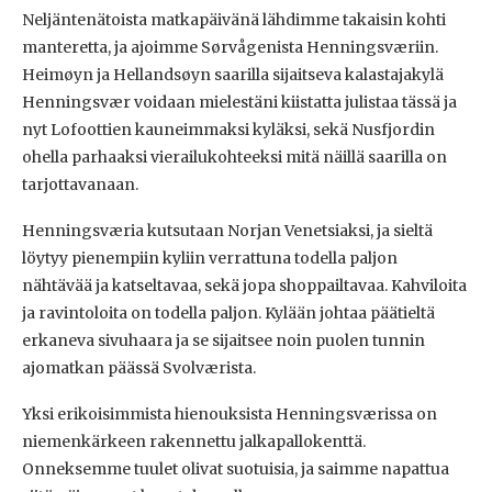
Neljäntenätoista matkapäivänä lähdimme takaisin kohti
manteretta, ja ajoimme Sørvågenista Henningsværiin.
Heimøyn ja Hellandsøyn saarilla sijaitseva kalastajakylä
Henningsvær
voidaan mielestäni kiistatta julistaa tässä ja
nyt Lofoottien kauneimmaksi kyläksi, sekä Nusfjordin
ohella parhaaksi vierailukohteeksi mitä näillä saarilla on
tarjottavanaan.
Henningsværia kutsutaan Norjan Venetsiaksi, ja sieltä
löytyy pienempiin kyliin verrattuna todella paljon
nähtävää ja katseltavaa, sekä jopa shoppailtavaa. Kahviloita
ja ravintoloita on todella paljon. Kylään johtaa päätieltä
erkaneva sivuhaara ja se sijaitsee noin puolen tunnin
ajomatkan päässä Svolværista.
Yksi erikoisimmista hienouksista Henningsværissa on
niemenkärkeen rakennettu jalkapallokenttä.
Onneksemme tuulet olivat suotuisia, ja saimme napattua