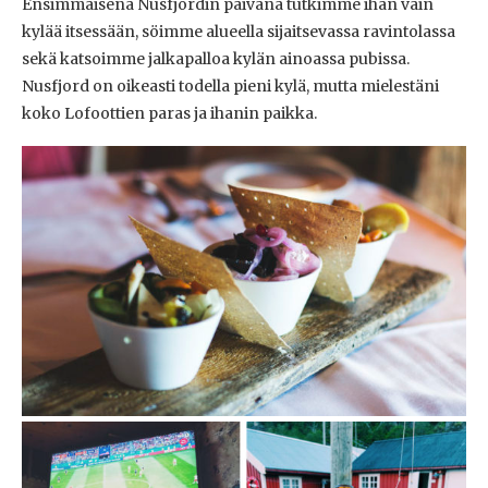
Ensimmäisenä Nusfjordin päivänä tutkimme ihan vain
kylää itsessään, söimme alueella sijaitsevassa ravintolassa
sekä katsoimme jalkapalloa kylän ainoassa pubissa.
Nusfjord on oikeasti todella pieni kylä, mutta mielestäni
koko Lofoottien paras ja ihanin paikka.