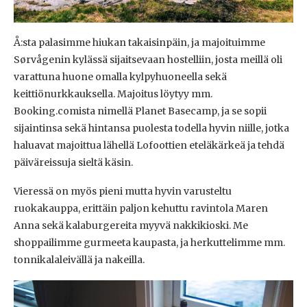
Å:sta palasimme hiukan takaisinpäin, ja majoituimme
Sørvågenin kylässä sijaitsevaan hostelliin, josta meillä oli
varattuna huone omalla kylpyhuoneella sekä
keittiönurkkauksella. Majoitus löytyy mm.
Booking.comista nimellä Planet Basecamp, ja se sopii
sijaintinsa sekä hintansa puolesta todella hyvin niille, jotka
haluavat majoittua lähellä Lofoottien eteläkärkeä ja tehdä
päiväreissuja sieltä käsin.
Vieressä on myös pieni mutta hyvin varusteltu
ruokakauppa, erittäin paljon kehuttu ravintola Maren
Anna sekä kalaburgereita myyvä nakkikioski. Me
shoppailimme gurmeeta kaupasta, ja herkuttelimme mm.
tonnikalaleivällä ja nakeilla.