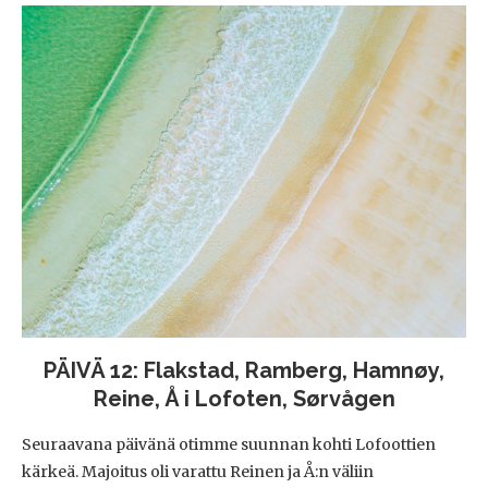
PÄIVÄ 12: Flakstad, Ramberg, Hamnøy,
Reine, Å i Lofoten, Sørvågen
Seuraavana päivänä otimme suunnan kohti Lofoottien
kärkeä. Majoitus oli varattu Reinen ja Å:n väliin