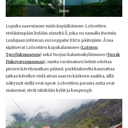
Reine
Lopulta saavuimme määränpäähämme: Lofoottien
eteläisimpään kylään nimeltä Å, joka on samalla Ruotsin
Luulajaan johtavan eurooppatie E10:n päätepiste. Å:ssa
sijaitsevat Lofoottien kapakalamuseo (
Lofoten
Tørrfiskmuseum
) sekä Norjan kalastuskylämuseo (
Norsk
Fiskeværsmuseum
), mutta varsinainen helmi odottaa
pienen kävelymatkan päässä: parkkialueelta kannattaa
jatkaa kävellen vielä aivan saaren kärkeen saakka, sillä
näkymät siellä ovat upeat. Lofoottien parasta antia ovat
maisemat, eivät niinkään kylät ja kaupungit.