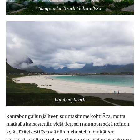
Skagsanden Beach Flakstadissa
Ramberg beach
Rantabongailun jälkeen suuntasimme kohti Å:ta, mutta
matkalla katsastettiin vielä tietysti Hamnøyn sekä Reinen
kylät. Erityisesti Reineä olin mehustellut etukäteen
valtavasti, mutta se paljastui hienoiseksi pettymykseksi: se