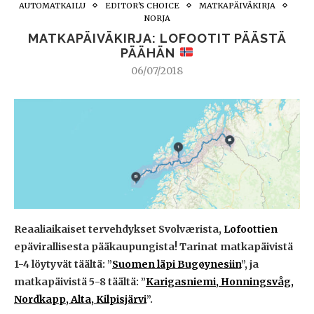
AUTOMATKAILU
EDITOR'S CHOICE
MATKAPÄIVÄKIRJA
NORJA
MATKAPÄIVÄKIRJA: LOFOOTIT PÄÄSTÄ
PÄÄHÄN
06/07/2018
Reaaliaikaiset tervehdykset Svolværista,
Lofoottien
epävirallisesta pääkaupungista! Tarinat matkapäivistä
1-4 löytyvät täältä: ”
Suomen läpi Bugøynesiin
”, ja
matkapäivistä 5-8 täältä: ”
Karigasniemi, Honningsvåg,
Nordkapp, Alta, Kilpisjärvi
”.