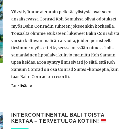
Yövyttyämme aiemmin pelkkää ylistystä osakseen
ansaitsevassa Conrad Koh Samuissa olivat odotukset
myös Balin Conradin suhteen jokseenkin korkealla.
Toisaalta olimme etukäteen lukeneet Balin Conradista
varsin kattavan määrän arvioita, joiden perusteella
tiesimme myös, ettei kyseessä missään nimessä olisi
samanlainen lippulaiva kuin jo mainittu Koh Samuin
upea keidas. Eroa syntyy ilmiselvästi jo siitä, että Koh
Samuin Conrad on osa Conrad Suites -konseptia, kun
taas Balin Conrad on resortti.
Lue lisää
INTERCONTINENTAL BALI TOISTA
KERTAA – TERVETULOA KOTIIN!