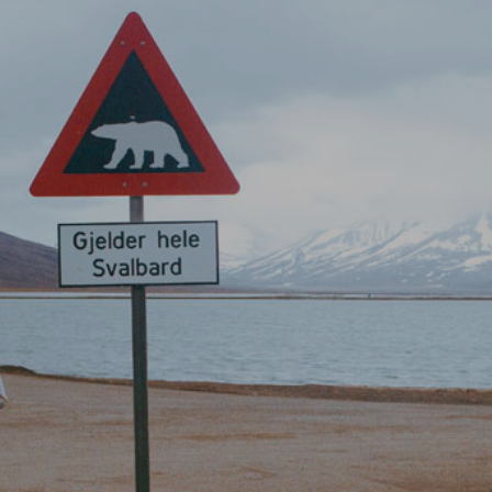
TROMSSA, HUIPPUVUORET, NAR
LUE LISÄÄ