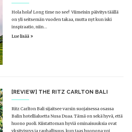
Hola hola! Long time no see! Viimeisin päivitys täällä
on yli seitsemän vuoden takaa, mutta nyt kun iski
inspiraatio, niin…
Lue lisää
[REVIEW] THE RITZ CARLTON BALI
Ritz Carlton Bali sijaitsee varsin suojaisessa osassa
Balin hotellialuetta Nusa Duaa. Tämä on sekä hyvä, että
huono puoli. Kiistattoman hyviä ominaisuuksia ovat
yksityisyys ja rauhallisuus, kun taas huonona voi