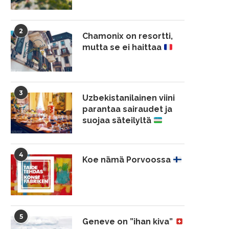
2
Chamonix on resortti,
mutta se ei haittaa
3
Uzbekistanilainen viini
parantaa sairaudet ja
suojaa säteilyltä
4
Koe nämä Porvoossa
5
Geneve on ”ihan kiva”