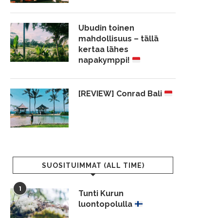
Ubudin toinen
mahdollisuus – tällä
kertaa lähes
napakymppi!
[REVIEW] Conrad Bali
SUOSITUIMMAT (ALL TIME)
1
Tunti Kurun
luontopolulla