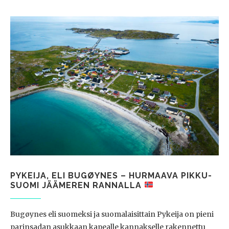
PYKEIJA, ELI BUGØYNES – HURMAAVA PIKKU-
SUOMI JÄÄMEREN RANNALLA
Bugøynes eli suomeksi ja suomalaisittain Pykeija on pieni
parinsadan asukkaan kapealle kannakselle rakennettu