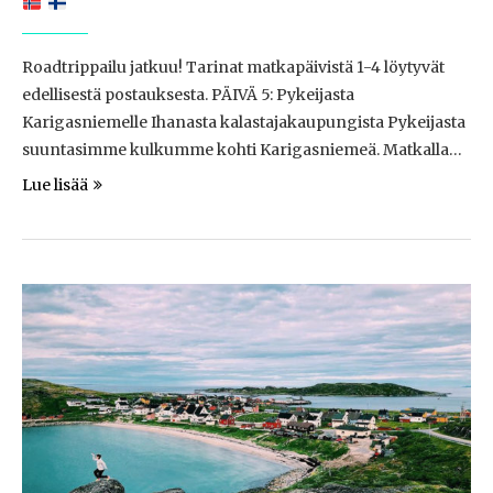
Roadtrippailu jatkuu! Tarinat matkapäivistä 1-4 löytyvät
edellisestä postauksesta. PÄIVÄ 5: Pykeijasta
Karigasniemelle Ihanasta kalastajakaupungista Pykeijasta
suuntasimme kulkumme kohti Karigasniemeä. Matkalla…
Lue lisää