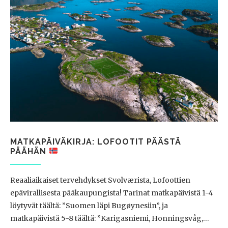
MATKAPÄIVÄKIRJA: LOFOOTIT PÄÄSTÄ
PÄÄHÄN
Reaaliaikaiset tervehdykset Svolværista, Lofoottien
epävirallisesta pääkaupungista! Tarinat matkapäivistä 1-4
löytyvät täältä: ”Suomen läpi Bugøynesiin”, ja
matkapäivistä 5-8 täältä: ”Karigasniemi, Honningsvåg,…