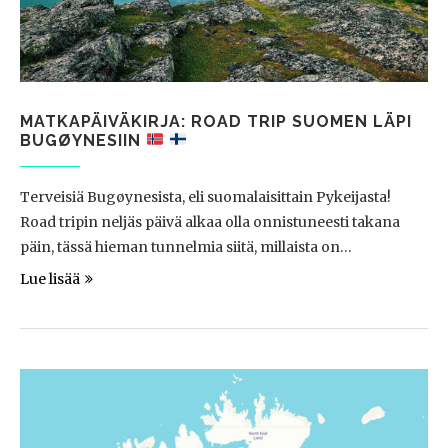
MATKAPÄIVÄKIRJA: ROAD TRIP SUOMEN LÄPI
BUGØYNESIIN
Terveisiä Bugøynesista, eli suomalaisittain Pykeijasta!
Road tripin neljäs päivä alkaa olla onnistuneesti takana
päin, tässä hieman tunnelmia siitä, millaista on…
Lue lisää