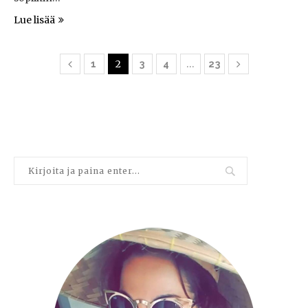
Lue lisää
2
…
1
3
4
23