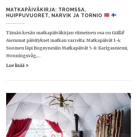
MATKAPÄIVÄKIRJA: TROMSSA,
HUIPPUVUORET, NARVIK JA TORNIO
Tämän kesän matkapäiväkirjan viimeinen osa on täällä!
Aiemmat päivitykset matkan varrelta: Matkapäivät 1-4:
Suomen läpi Bugøynesiin Matkapäivät 5-8: Karigasniemi,
Honningsvåg,…
Lue lisää