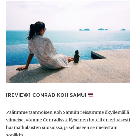
[REVIEW] CONRAD KOH SAMUI
Päätimme taannoisen Koh Samuin reissumme ökyilemällä
viimeiset yömme Conradissa. Kyseinen hotelli on erityisesti
häämatkalaisten suosiossa, ja sellaiseen se mielestäni
sopiikin…