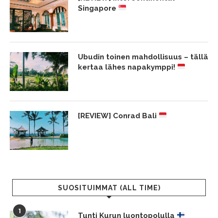
Singapore
Ubudin toinen mahdollisuus – tällä
kertaa lähes napakymppi!
[REVIEW] Conrad Bali
SUOSITUIMMAT (ALL TIME)
1
Tunti Kurun luontopolulla