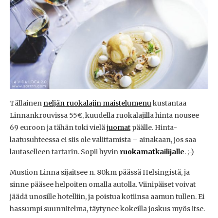
Tällainen
neljän ruokalajin maistelumenu
kustantaa
Linnankrouvissa 55€, kuudella ruokalajilla hinta nousee
69 euroon ja tähän toki vielä
juomat
päälle. Hinta-
laatusuhteessa ei siis ole valittamista – ainakaan, jos saa
lautaselleen tartarin. Sopii hyvin
ruokamatkailijalle
. ;-)
Mustion Linna sijaitsee n. 80km päässä Helsingistä, ja
sinne pääsee helpoiten omalla autolla. Viinipäiset voivat
jäädä unosille hotelliin, ja poistua kotiinsa aamun tullen. Ei
hassumpi suunnitelma, täytynee kokeilla joskus myös itse.