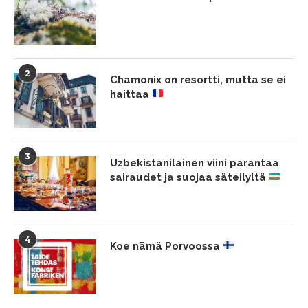
2
Chamonix on resortti, mutta se ei
haittaa
3
Uzbekistanilainen viini parantaa
sairaudet ja suojaa säteilyltä
4
Koe nämä Porvoossa