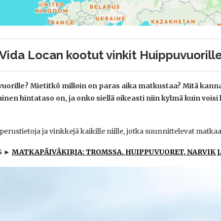
Vida Locan kootut vinkit
Huippuvuorill
rille? Mietitkö milloin on paras aika matkustaa? Mitä kanna
inen hintataso on, ja onko siellä oikeasti niin kylmä kuin voisi
ustietoja ja vinkkejä kaikille niille, jotka suunnittelevat matka
S ►
MATKAPÄIVÄKIRJA: TROMSSA, HUIPPUVUORET, NARVIK J