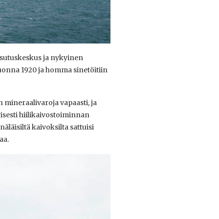
asutuskeskus ja nykyinen
vuonna 1920 ja homma sinetöitiin
ineraalivaroja vapaasti, ja
yisesti hiilikaivostoiminnan
näläisiltä kaivoksilta sattuisi
kaa.