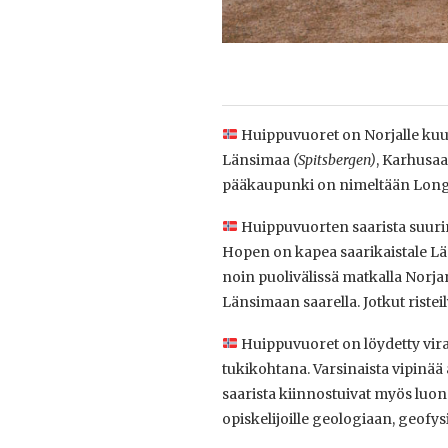
Huippuvuoret on Norjalle kuulu
Länsimaa
(
Spitsbergen)
, Karhusaa
pääkaupunki on nimeltään Lon
Huippuvuorten saarista suurin
Hopen on kapea saarikaistale Län
noin puolivälissä matkalla Norja
Länsimaan saarella. Jotkut riste
Huippuvuoret on löydetty viral
tukikohtana. Varsinaista vipinää 
saarista kiinnostuivat myös luon
opiskelijoille geologiaan, geofys