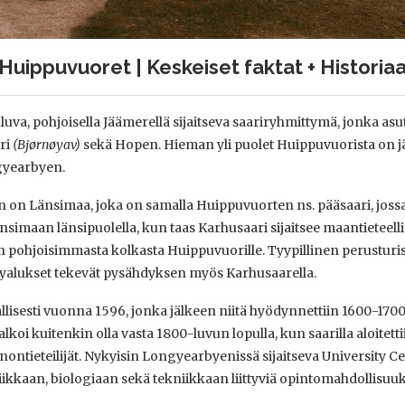
Huippuvuoret | Keskeiset faktat + Historia
va, pohjoisella Jäämerellä sijaitseva saariryhmittymä, jonka asu
ri
(
Bjørnøyav)
sekä Hopen. Hieman yli puolet Huippuvuorista on j
gyearbyen.
 on Länsimaa, joka on samalla Huippuvuorten ns. pääsaari, joss
simaan länsipuolella, kun taas Karhusaari sijaitsee maantieteelli
n pohjoisimmasta kolkasta Huippuvuorille. Tyypillinen perusturist
ilyalukset tekevät pysähdyksen myös Karhusaarella.
lisesti vuonna 1596, jonka jälkeen niitä hyödynnettiin 1600-1700
alkoi kuitenkin olla vasta 1800-luvun lopulla, kun saarilla aloitett
nontieteilijät. Nykyisin Longyearbyenissä sijaitseva University Ce
iikkaan, biologiaan sekä tekniikkaan liittyviä opintomahdollisuuk