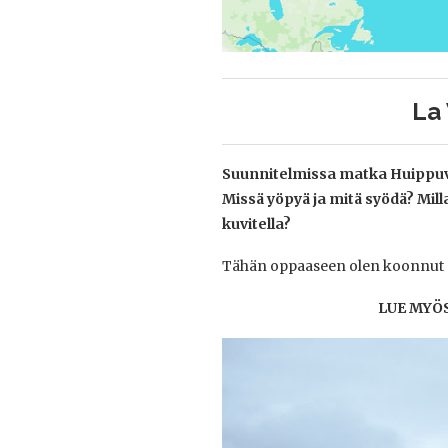
La 
Suunnitelmissa matka Huippuvuo
Missä yöpyä ja mitä syödä? Milla
kuvitella?
Tähän oppaaseen olen koonnut per
LUE MYÖ