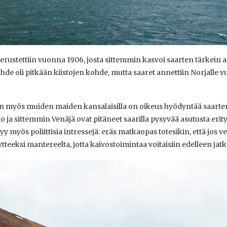
ustettiin vuonna 1906, josta sittemmin kasvoi saarten tärkein 
e oli pitkään kiistojen kohde, mutta saaret annettiin Norjalle 
yös muiden maiden kansalaisilla on oikeus hyödyntää saarten m
o ja sittemmin Venäjä ovat pitäneet saarilla pysyvää asutusta erit
tyy myös poliittisia intressejä: eräs matkaopas totesikin, että jos ve
äytteeksi mantereelta, jotta kaivostoimintaa voitaisiin edelleen jat