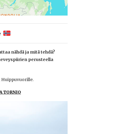
e
ttaa nähdä ja mitä tehdä?
 leveyspiirien perusteella
a Huippuvuorille.
A TORNIO