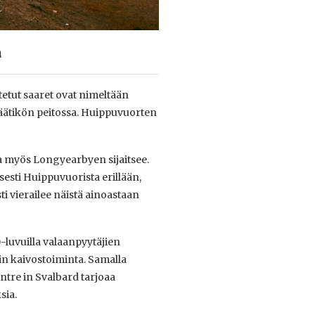
a
tetut saaret ovat nimeltään
äätikön peitossa. Huippuvuorten
a myös Longyearbyen sijaitsee.
sesti Huippuvuorista erillään,
i vierailee näistä ainoastaan
-luvuilla valaanpyytäjien
iin kaivostoiminta. Samalla
ntre in Svalbard tarjoaa
sia.