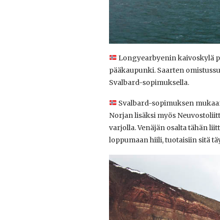
Longyearbyenin kaivoskylä per
pääkaupunki. Saarten omistussuhd
Svalbard-sopimuksella.
Svalbard-sopimuksen mukaan m
Norjan lisäksi myös Neuvostoliitt
varjolla. Venäjän osalta tähän liit
loppumaan hiili, tuotaisiin sitä t