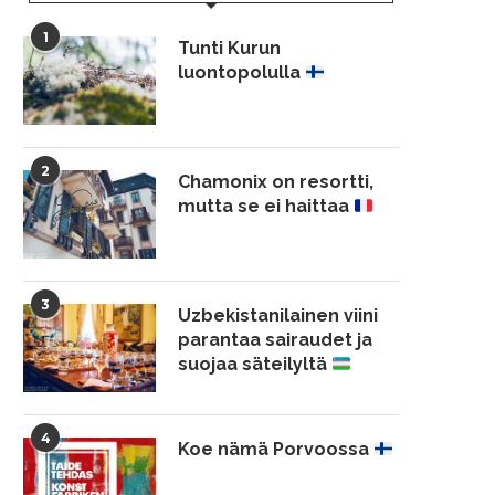
1
Tunti Kurun
luontopolulla
2
Chamonix on resortti,
mutta se ei haittaa
3
Uzbekistanilainen viini
parantaa sairaudet ja
suojaa säteilyltä
4
Koe nämä Porvoossa