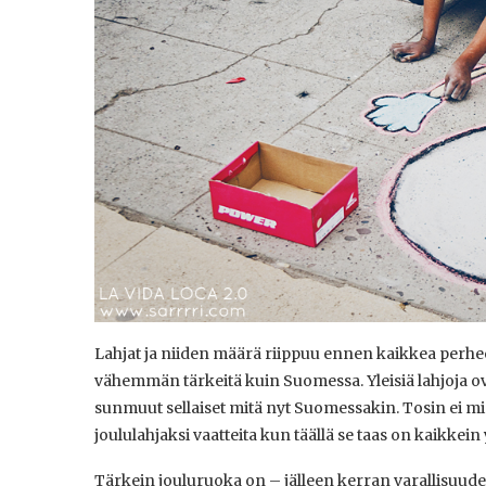
Lahjat ja niiden määrä riippuu ennen kaikkea perhee
vähemmän tärkeitä kuin Suomessa. Yleisiä lahjoja ova
sunmuut sellaiset mitä nyt Suomessakin. Tosin ei mi
joululahjaksi vaatteita kun täällä se taas on kaikkein 
Tärkein jouluruoka on – jälleen kerran varallisuude