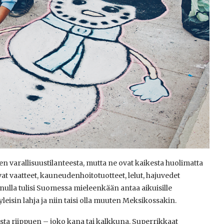
n varallisuustilanteesta, mutta ne ovat kaikesta huolimatta
t vaatteet, kauneudenhoitotuotteet, lelut, hajuvedet
nulla tulisi Suomessa mieleenkään antaa aikuisille
yleisin lahja ja niin taisi olla muuten Meksikossakin.
sta riippuen – joko kana tai kalkkuna. Superrikkaat