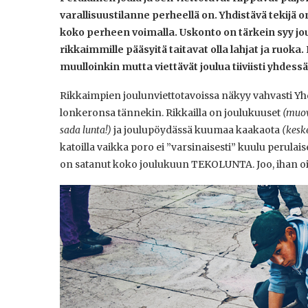
varallisuustilanne perheellä on. Yhdistävä tekijä
koko perheen voimalla. Uskonto on tärkein syy jou
rikkaimmille pääsyitä taitavat olla lahjat ja ru
muulloinkin mutta viettävät joulua tiiviisti yhdessä
Rikkaimpien joulunviettotavoissa näkyy vahvasti Yh
lonkeronsa tännekin. Rikkailla on joulukuuset
(muovi
sada lunta!)
ja joulupöydässä kuumaa kaakaota
(kesk
katoilla vaikka poro ei ”varsinaisesti” kuulu perula
on satanut koko joulukuun TEKOLUNTA. Joo, ihan oi