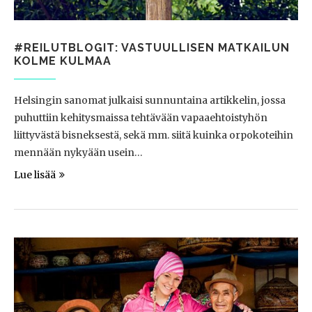
#REILUTBLOGIT: VASTUULLISEN MATKAILUN
KOLME KULMAA
Helsingin sanomat julkaisi sunnuntaina artikkelin, jossa
puhuttiin kehitysmaissa tehtävään vapaaehtoistyhön
liittyvästä bisneksestä, sekä mm. siitä kuinka orpokoteihin
mennään nykyään usein…
Lue lisää