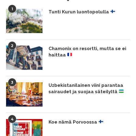
1
Tunti Kurun luontopolulla
2
Chamonix on resortti, mutta se ei
haittaa
3
Uzbekistanilainen viini parantaa
sairaudet ja suojaa säteilyltä
4
Koe nämä Porvoossa