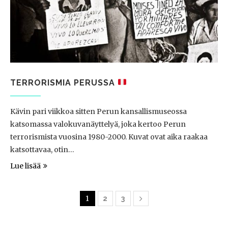
TERRORISMIA PERUSSA
Kävin pari viikkoa sitten Perun kansallismuseossa
katsomassa valokuvanäyttelyä, joka kertoo Perun
terrorismista vuosina 1980-2000. Kuvat ovat aika raakaa
katsottavaa, otin…
Lue lisää
1
2
3