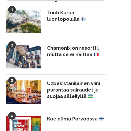
1
Tunti Kurun
luontopolulla
2
Chamonix on resortti,
mutta se ei haittaa
3
Uzbekistanilainen viini
parantaa sairaudet ja
suojaa säteilyltä
4
Koe nämä Porvoossa