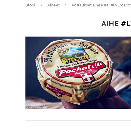
Blogi
Aiheet
Postaukset aiheesta "#LVLroadtr
AIHE
#L