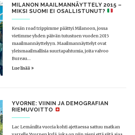
MILANON MAAILMANNÄYTTELY 2015 –
MIKSI SUOMI EI OSALLISTUNUT?
Kesän road trippimme päättyi Milanoon, jossa
vietimme yhden päivän tutustuen vuoden 2015
maailmannäyttelyyn. Maailmannäyttelyt ovat
yleismaailmallisia suurtapahtumia, joita valvoo
Bureau…
Lue lisää
YVORNE: VIININ JA DEMOGRAFIAN
RIEMUVOITTO
Lac Lemánilta vuoria kohti ajettaessa sattuu matkan
varrelle Yvornen kylä, joka on niin pieni että siitä ajaa