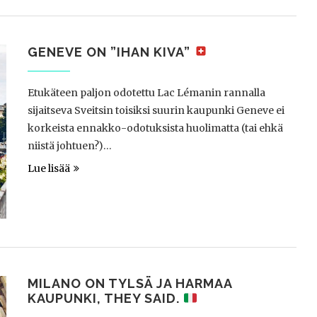
GENEVE ON ”IHAN KIVA”
Etukäteen paljon odotettu Lac Lémanin rannalla
sijaitseva Sveitsin toisiksi suurin kaupunki Geneve ei
korkeista ennakko-odotuksista huolimatta (tai ehkä
niistä johtuen?)…
Lue lisää
MILANO ON TYLSÄ JA HARMAA
KAUPUNKI, THEY SAID.