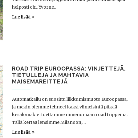
helposti ohi. Yvorne…
Lue lisää
ROAD TRIP EUROOPASSA: VINJETTEJÄ,
TIETULLEJA JA MAHTAVIA
MAISEMAREITTEJÄ
Automatkailu on suosittu liikkumismuoto Euroopassa,
ja mekin olemme tehneet kaksi viimeisintä pitkää
kesälomakiertuettamme nimenomaan road trippeinä.
Tällä kertaa lensimme Milanoon,…
Lue lisää