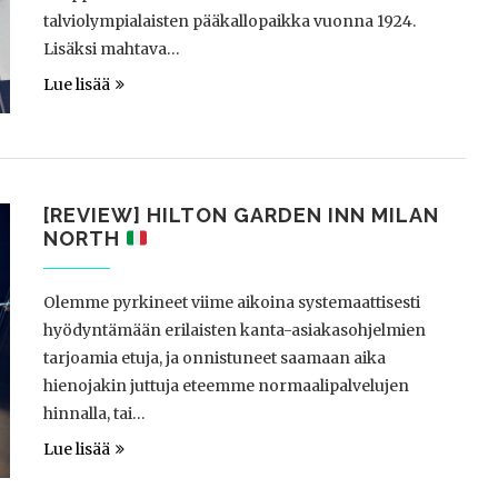
talviolympialaisten pääkallopaikka vuonna 1924.
Lisäksi mahtava…
Lue lisää
[REVIEW] HILTON GARDEN INN MILAN
NORTH
Olemme pyrkineet viime aikoina systemaattisesti
hyödyntämään erilaisten kanta-asiakasohjelmien
tarjoamia etuja, ja onnistuneet saamaan aika
hienojakin juttuja eteemme normaalipalvelujen
hinnalla, tai…
Lue lisää