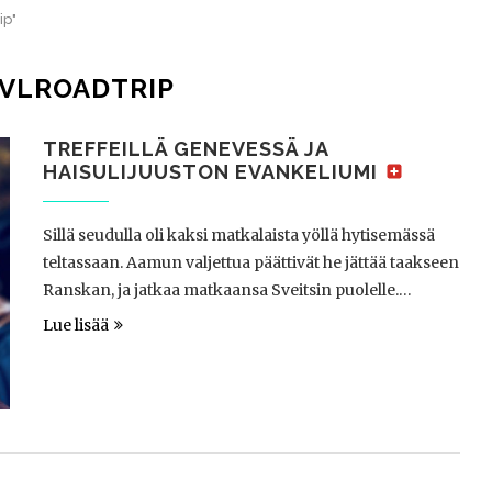
ip"
VLROADTRIP
TREFFEILLÄ GENEVESSÄ JA
HAISULIJUUSTON EVANKELIUMI
Sillä seudulla oli kaksi matkalaista yöllä hytisemässä
teltassaan. Aamun valjettua päättivät he jättää taakseen
Ranskan, ja jatkaa matkaansa Sveitsin puolelle.…
Lue lisää