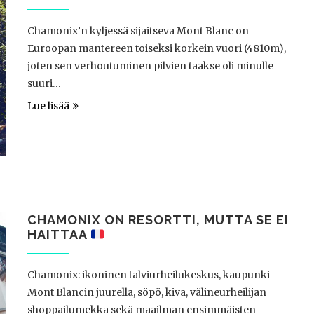
Chamonix’n kyljessä sijaitseva Mont Blanc on
Euroopan mantereen toiseksi korkein vuori (4810m),
joten sen verhoutuminen pilvien taakse oli minulle
suuri…
Lue lisää
CHAMONIX ON RESORTTI, MUTTA SE EI
HAITTAA
Chamonix: ikoninen talviurheilukeskus, kaupunki
Mont Blancin juurella, söpö, kiva, välineurheilijan
shoppailumekka sekä maailman ensimmäisten