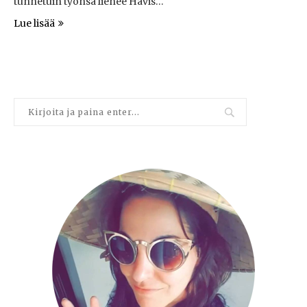
tunnetuin työnsä lienee Havis…
Lue lisää