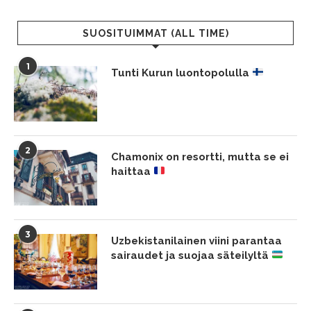
SUOSITUIMMAT (ALL TIME)
1
Tunti Kurun luontopolulla
2
Chamonix on resortti, mutta se ei
haittaa
3
Uzbekistanilainen viini parantaa
sairaudet ja suojaa säteilyltä