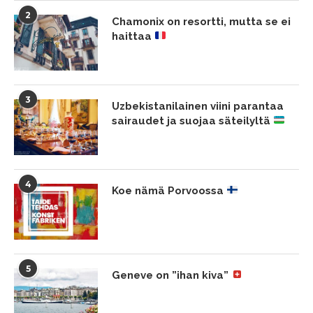
2
Chamonix on resortti, mutta se ei
haittaa
3
Uzbekistanilainen viini parantaa
sairaudet ja suojaa säteilyltä
4
Koe nämä Porvoossa
5
Geneve on ”ihan kiva”