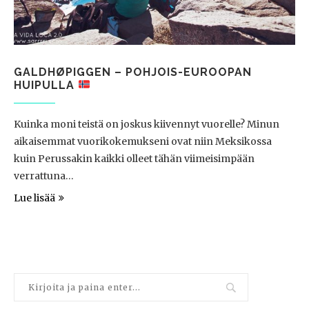
GALDHØPIGGEN – POHJOIS-EUROOPAN
HUIPULLA
Kuinka moni teistä on joskus kiivennyt vuorelle? Minun
aikaisemmat vuorikokemukseni ovat niin Meksikossa
kuin Perussakin kaikki olleet tähän viimeisimpään
verrattuna…
Lue lisää