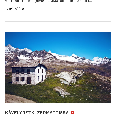
verhoutuminen pilvien taakse oli minulle suuri…
Lue lisää
KÄVELYRETKI ZERMATTISSA