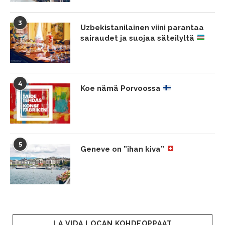
3
Uzbekistanilainen viini parantaa
sairaudet ja suojaa säteilyltä
4
Koe nämä Porvoossa
5
Geneve on ”ihan kiva”
LA VIDA LOCAN KOHDEOPPAAT