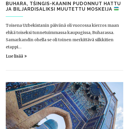
BUHARA, TŠINGIS-KAANIN PUDONNUT HATTU
JA BILJARDISALIKSI MUUTETTU MOSKEIJA
Toisena Uzbekistanin päivänä oli vuorossa kierros maan
ehkä toiseksi tunnetuimmassa kaupugissa, Buharassa.
Samarkandin ohella se oli toinen merkittävä silkkitien
etappi…
Lue lisää