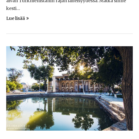
aivan Turkmenistanin rajan läheisyydessä. Matka sinne
kesti…
Lue lisää