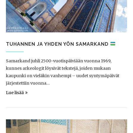
TUHANNEN JA YHDEN YÖN SAMARKAND
Samarkand juhli 2500-vuotispäiviään vuonna 1969,
kunnes arkeologit löysivät tekstejä, joiden mukaan
kaupunki on vieläkin vanhempi – uudet syntymäpäivät
järjestettiin vuonna…
Lue lisää