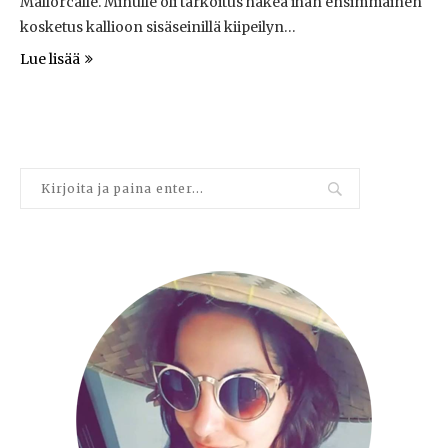
Mallorcalle. Minulle oli tarkoitus hakea ihan ensimmäinen
kosketus kallioon sisäseinillä kiipeilyn…
Lue lisää