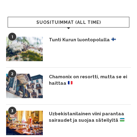
SUOSITUIMMAT (ALL TIME)
1
Tunti Kurun luontopolulla
2
Chamonix on resortti, mutta se ei
haittaa
3
Uzbekistanilainen viini parantaa
sairaudet ja suojaa säteilyltä