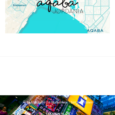
© La Vida Loca 2.0 Matkablogi | Sari Venäläinen
TAKAISIN YLÖS