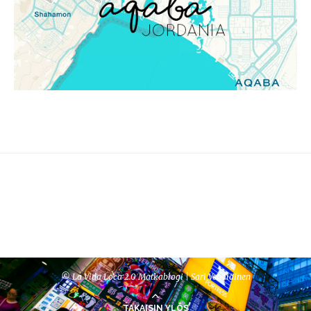
© La Vida Loca 2.0 Matkablogi | Sari Venäläinen
TAKAISIN YLÖS