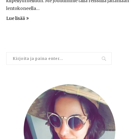
kiipeilyurheiluun. Me jouduimme tällä reissulla jättämään
lentokoneella…
Lue lisää