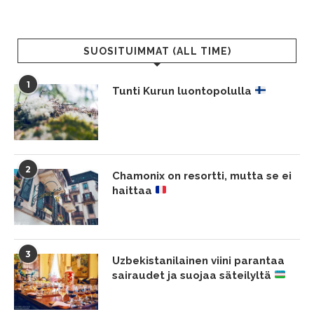
SUOSITUIMMAT (ALL TIME)
1
Tunti Kurun luontopolulla
2
Chamonix on resortti, mutta se ei
haittaa
3
Uzbekistanilainen viini parantaa
sairaudet ja suojaa säteilyltä