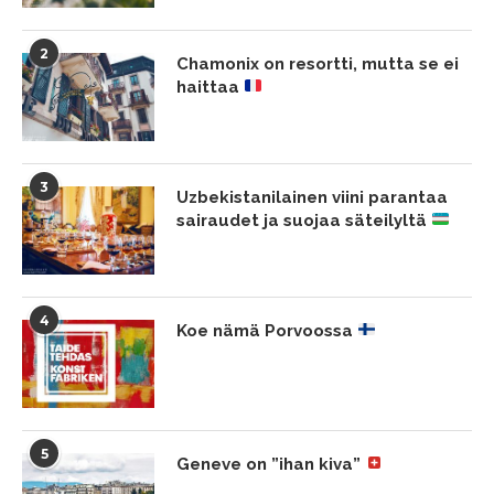
2
Chamonix on resortti, mutta se ei
haittaa
3
Uzbekistanilainen viini parantaa
sairaudet ja suojaa säteilyltä
4
Koe nämä Porvoossa
5
Geneve on ”ihan kiva”