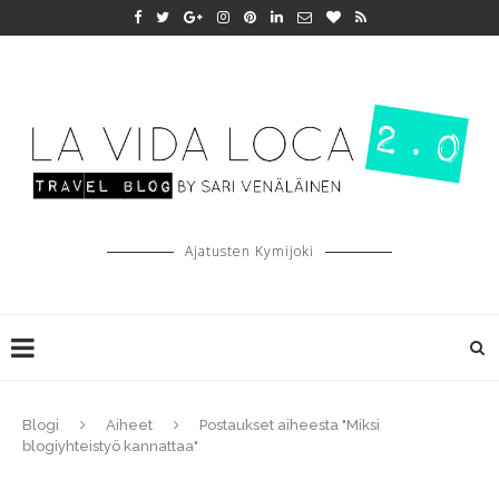
Ajatusten Kymijoki
Blogi
Aiheet
Postaukset aiheesta "Miksi
blogiyhteistyö kannattaa"