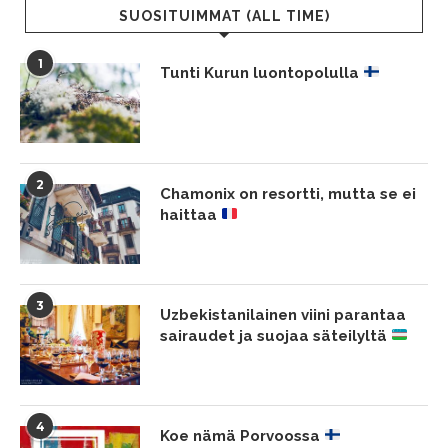
SUOSITUIMMAT (ALL TIME)
1
Tunti Kurun luontopolulla
2
Chamonix on resortti, mutta se ei
haittaa
3
Uzbekistanilainen viini parantaa
sairaudet ja suojaa säteilyltä
4
Koe nämä Porvoossa