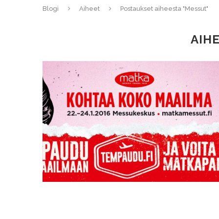
Blogi
Aiheet
Postaukset aiheesta "Messut"
AIH