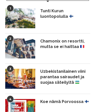
1
Tunti Kurun
luontopolulla
2
Chamonix on resortti,
mutta se ei haittaa
3
Uzbekistanilainen viini
parantaa sairaudet ja
suojaa säteilyltä
4
Koe nämä Porvoossa