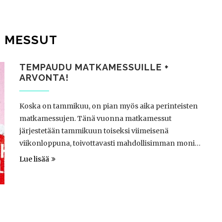
E
MESSUT
TEMPAUDU MATKAMESSUILLE +
ARVONTA!
Koska on tammikuu, on pian myös aika perinteisten
matkamessujen. Tänä vuonna matkamessut
järjestetään tammikuun toiseksi viimeisenä
viikonloppuna, toivottavasti mahdollisimman moni…
Lue lisää