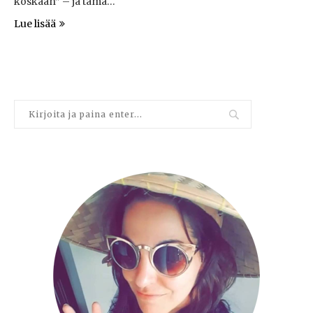
koskaan” – ja tämä…
Lue lisää