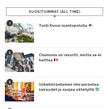
SUOSITUIMMAT (ALL TIME)
1
Tunti Kurun luontopolulla
2
Chamonix on resortti, mutta se ei
haittaa
3
Uzbekistanilainen viini parantaa
sairaudet ja suojaa säteilyltä