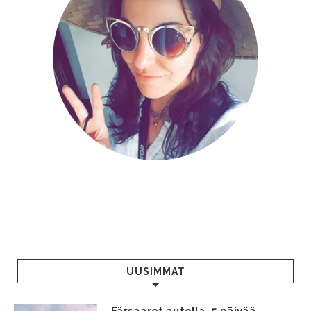
UUSIMMAT
Färsaaret autolla, 5 päivää