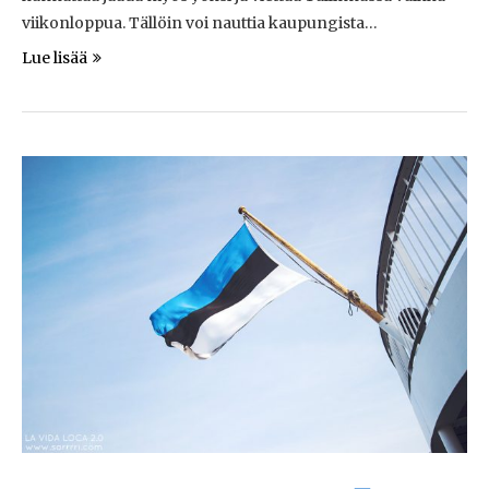
viikonloppua. Tällöin voi nauttia kaupungista…
Lue lisää