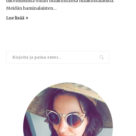
ulkomuistista oman maakuntansa maakuntalaulua.
Meidän haminalaisten…
Lue lisää