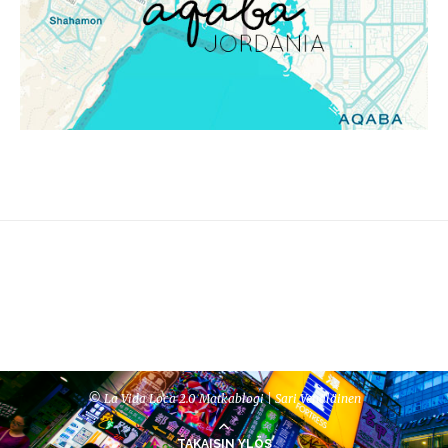
© La Vida Loca 2.0 Matkablogi | Sari Venäläinen
TAKAISIN YLÖS