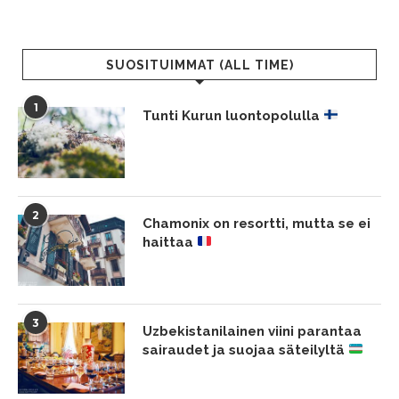
SUOSITUIMMAT (ALL TIME)
1
Tunti Kurun luontopolulla
2
Chamonix on resortti, mutta se ei
haittaa
3
Uzbekistanilainen viini parantaa
sairaudet ja suojaa säteilyltä