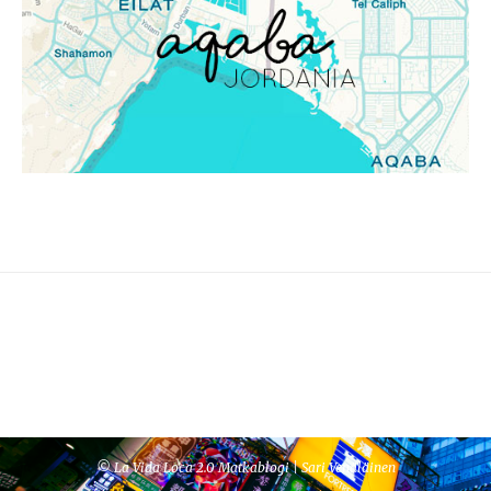
© La Vida Loca 2.0 Matkablogi | Sari Venäläinen