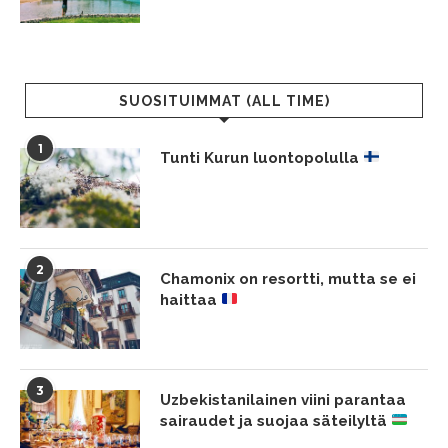
SUOSITUIMMAT (ALL TIME)
1
Tunti Kurun luontopolulla
2
Chamonix on resortti, mutta se ei
haittaa
3
Uzbekistanilainen viini parantaa
sairaudet ja suojaa säteilyltä