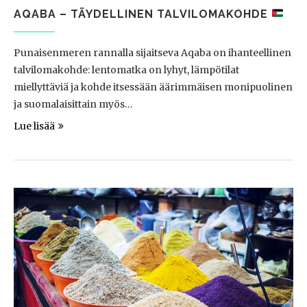
AQABA – TÄYDELLINEN TALVILOMAKOHDE
Punaisenmeren rannalla sijaitseva Aqaba on ihanteellinen
talvilomakohde: lentomatka on lyhyt, lämpötilat
miellyttäviä ja kohde itsessään äärimmäisen monipuolinen
ja suomalaisittain myös…
Lue lisää