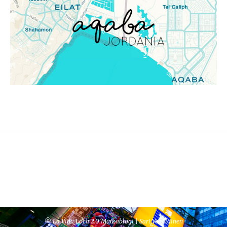
© La Vida Loca 2.0 Matkablogi | Sari Venäläinen