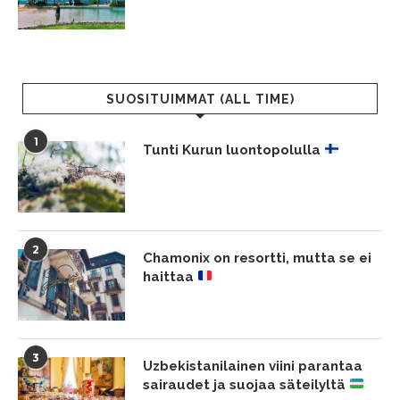
SUOSITUIMMAT (ALL TIME)
1
Tunti Kurun luontopolulla
2
Chamonix on resortti, mutta se ei
haittaa
3
Uzbekistanilainen viini parantaa
sairaudet ja suojaa säteilyltä