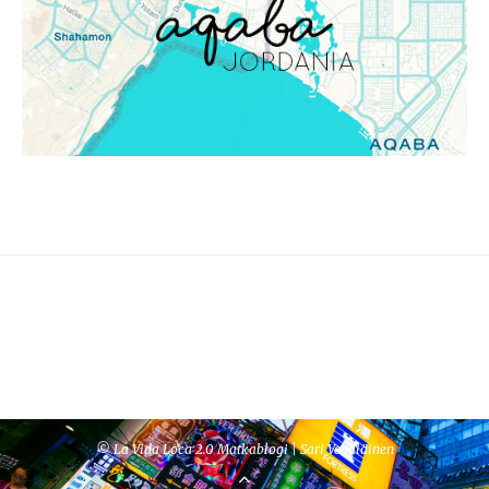
© La Vida Loca 2.0 Matkablogi | Sari Venäläinen