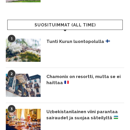
SUOSITUIMMAT (ALL TIME)
1
Tunti Kurun luontopolulla
2
Chamonix on resortti, mutta se ei
haittaa
3
Uzbekistanilainen viini parantaa
sairaudet ja suojaa säteilyltä