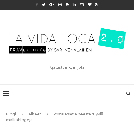
Ajatusten Kymijoki
Blogi
Aiheet
Postaukset aiheesta "Hyviä
matkablogeja"