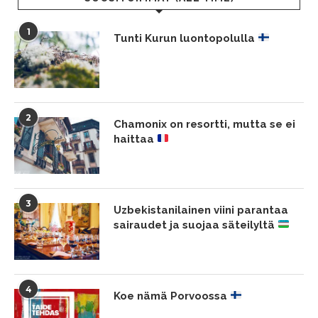
1
Tunti Kurun luontopolulla
2
Chamonix on resortti, mutta se ei
haittaa
3
Uzbekistanilainen viini parantaa
sairaudet ja suojaa säteilyltä
4
Koe nämä Porvoossa