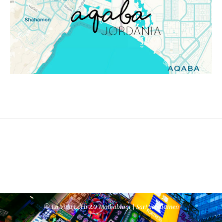
© La Vida Loca 2.0 Matkablogi | Sari Venäläinen