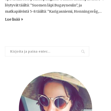
löytyvät täältä: ”Suomen läpi Bugøynesiin”, ja
matkapäivistä 5-8 täältä: ”Karigasniemi, Honningsvåg,…
Lue lisää