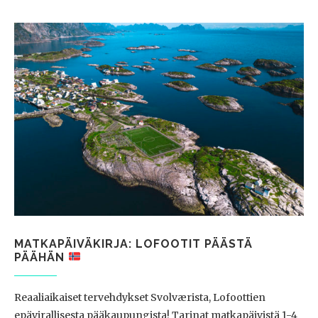
MATKAPÄIVÄKIRJA: LOFOOTIT PÄÄSTÄ
PÄÄHÄN
Reaaliaikaiset tervehdykset Svolværista, Lofoottien
epävirallisesta pääkaupungista! Tarinat matkapäivistä 1-4