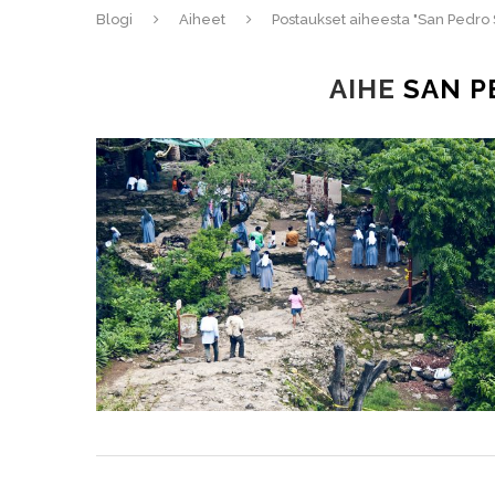
Blogi
Aiheet
Postaukset aiheesta "San Pedro
AIHE
SAN P