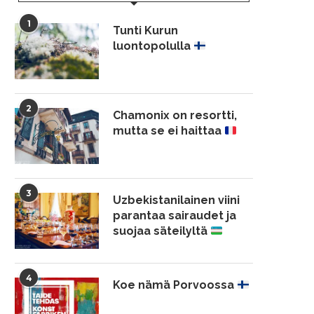
1
Tunti Kurun
luontopolulla
2
Chamonix on resortti,
mutta se ei haittaa
3
Uzbekistanilainen viini
parantaa sairaudet ja
suojaa säteilyltä
4
Koe nämä Porvoossa