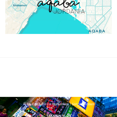
© La Vida Loca 2.0 Matkablogi | Sari Venäläinen
TAKAISIN YLÖS