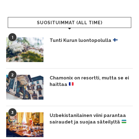
SUOSITUIMMAT (ALL TIME)
1
Tunti Kurun luontopolulla
2
Chamonix on resortti, mutta se ei
haittaa
3
Uzbekistanilainen viini parantaa
sairaudet ja suojaa säteilyltä