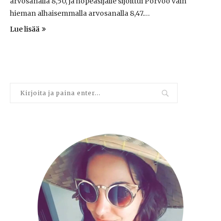
arvosanalla 8,50, ja hopeasijalle sijoittui Porvoo vain
hieman alhaisemmalla arvosanalla 8,47.…
Lue lisää