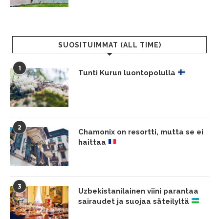
SUOSITUIMMAT (ALL TIME)
1
Tunti Kurun luontopolulla
2
Chamonix on resortti, mutta se ei
haittaa
3
Uzbekistanilainen viini parantaa
sairaudet ja suojaa säteilyltä