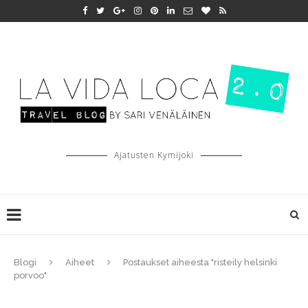
Ajatusten Kymijoki
Blogi
Aiheet
Postaukset aiheesta "risteily helsinki
porvoo"