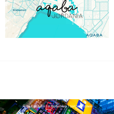
© La Vida Loca 2.0 Matkablogi | Sari Venäläinen