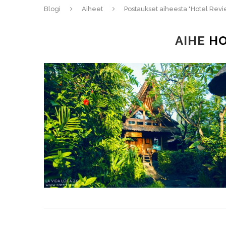
Blogi
Aiheet
Postaukset aiheesta "Hotel Revi
AIHE
HO