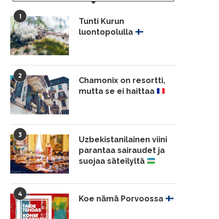
1
Tunti Kurun
luontopolulla
2
Chamonix on resortti,
mutta se ei haittaa
3
Uzbekistanilainen viini
parantaa sairaudet ja
suojaa säteilyltä
4
Koe nämä Porvoossa