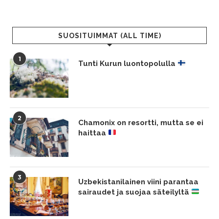
SUOSITUIMMAT (ALL TIME)
1
Tunti Kurun luontopolulla
2
Chamonix on resortti, mutta se ei
haittaa
3
Uzbekistanilainen viini parantaa
sairaudet ja suojaa säteilyltä