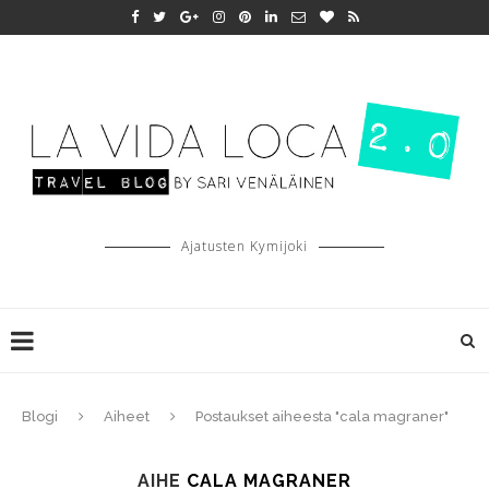
Ajatusten Kymijoki
Blogi
Aiheet
Postaukset aiheesta "cala magraner"
AIHE
CALA MAGRANER