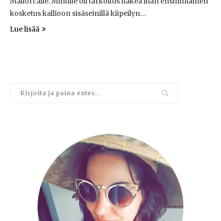
Mallorcalle. Minulle oli tarkoitus hakea ihan ensimmäinen
kosketus kallioon sisäseinillä kiipeilyn…
Lue lisää